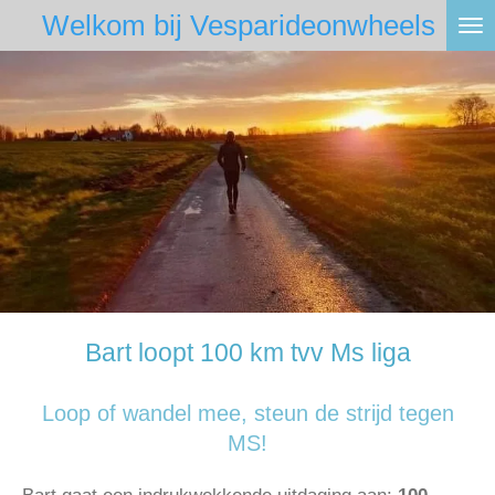
Welkom bij Vesparideonwheels
Ga
direct
naar
de
hoofdinhoud
Bart loopt 100 km tvv Ms liga
Loop of wandel mee, steun de strijd tegen
MS!
Bart gaat een indrukwekkende uitdaging aan:
100